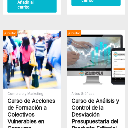
carrito
5
Añadir al
carrito
El
El
El
El
¡Oferta!
¡Oferta!
precio
precio
precio
precio
original
actual
original
actual
era:
es:
era:
es:
$500.00.
$380.00.
$300.00.
$250.00
Comercio y Marketing
Artes Gráficas
Curso de Acciones
Curso de Análisis y
de Formación a
Control de la
Colectivos
Desviación
Vulnerables en
Presupuestaria del