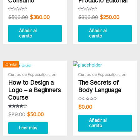
Consumo
Producto Editorial
Valorado
Valorado
$
500.00
$
380.00
$
300.00
$
250.00
con
con
0
0
de
de
5
5
Añadir al
Añadir al
carrito
carrito
AGOTADO
El
El
¡Oferta!
precio
precio
Cursos de Especialización
Cursos de Especialización
original
actual
How to Design a
The Secrets of
era:
es:
$89.00.
$50.00.
Logo – a Beginners
Body Language
Course
Valorado
$
0.00
con
0
Valorado
$
89.00
$
50.00
de
con
5
3.80
Añadir al
de 5
carrito
Leer más