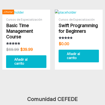
El
El
¡Oferta!
precio
precio
Cursos de Especialización
Cursos de Especialización
original
actual
Basic Time
Swift Programming
era:
es:
$69.99.
$39.99.
Management
for Beginners
Course
Valorado
$
0.00
con
4.50
Valorado con
$
69.99
$
39.99
de 5
5.00
de 5
Añadir al
carrito
Añadir al
carrito
Comunidad CEFEDE