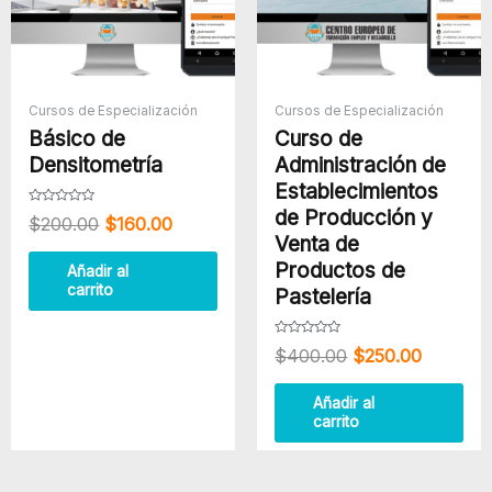
Cursos de Especialización
Cursos de Especialización
Básico de
Curso de
Densitometría
Administración de
Establecimientos
de Producción y
Valorado
$
200.00
$
160.00
con
Venta de
0
de
5
Productos de
Añadir al
carrito
Pastelería
Valorado
$
400.00
$
250.00
con
0
de
5
Añadir al
carrito