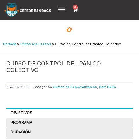
Ir
0
Menu
Cart
al
Todos los Cursos
¿Quiénes Sómos?
contenido
Portada
»
Todos los Cursos
»
Curso de Control del Pánico Colectivo
CURSO DE CONTROL DEL PÁNICO
COLECTIVO
SKU
SSC-21E
Categories
Cursos de Especialización
,
Soft Skills
OBJETIVOS
PROGRAMA
DURACIÓN