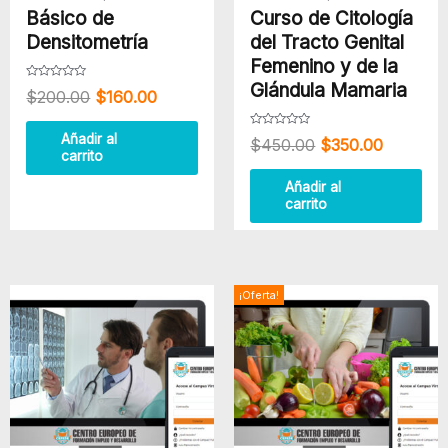
Básico de
Curso de Citología
Densitometría
del Tracto Genital
Femenino y de la
Glándula Mamaria
Valorado
$
200.00
$
160.00
con
0
de
5
Valorado
Añadir al
$
450.00
$
350.00
con
carrito
0
de
5
Añadir al
carrito
El
El
¡Oferta!
precio
precio
original
actual
era:
es:
$400.00.
$300.00