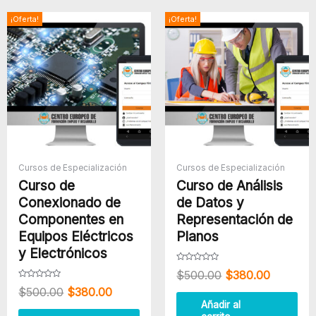
El
El
El
El
¡Oferta!
¡Oferta!
precio
precio
precio
precio
original
actual
original
actual
era:
es:
era:
es:
$500.00.
$380.00.
$500.00.
$380.00
Cursos de Especialización
Cursos de Especialización
Curso de
Curso de Análisis
Conexionado de
de Datos y
Componentes en
Representación de
Equipos Eléctricos
Planos
y Electrónicos
Valorado
$
500.00
$
380.00
con
0
Valorado
$
500.00
$
380.00
de
con
5
0
Añadir al
de