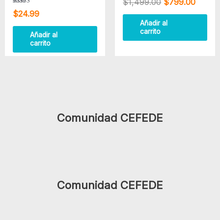
$
1,499.00
$
799.00
con
4.00
Valorado
$
24.99
de 5
con
4.50
Añadir al
de 5
carrito
Añadir al
carrito
Comunidad CEFEDE
Comunidad CEFEDE