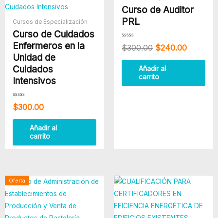
original
actual
Curso de Auditor
era:
es:
$300.00.
$240.00
PRL
Cursos de Especialización
Curso de Cuidados
Enfermeros en la
Valorado
$
300.00
$
240.00
con
0
Unidad de
de
5
Cuidados
Añadir al
carrito
Intensivos
Valorado
$
300.00
con
0
de
5
Añadir al
carrito
El
El
¡Oferta!
precio
precio
original
actual
era:
es: