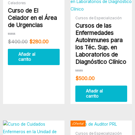
era:
es:
Celadores
$400.00.
$280.00.
Curso de El
Celador en el Área
Cursos de Especialización
de Urgencias
Cursos de las
Enfermedades
Autoinmunes para
Valorado
$
400.00
$
280.00
con
0
los Téc. Sup. en
de
5
Laboratorios de
Añadir al
carrito
Diagnóstico Clínico
Valorado
$
500.00
con
0
de
5
Añadir al
carrito
El
El
¡Oferta!
precio
precio
Cursos de Especialización