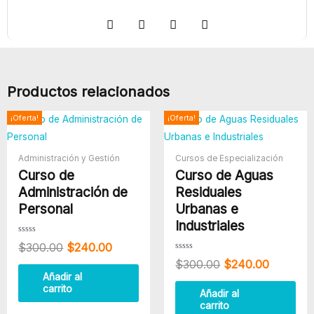
Elaboración
$450.00.
$140.00.
de
Conservas
y
Cocinados
Productos relacionados
Cárnicos
cantidad
El
El
El
El
¡Oferta!
¡Oferta!
precio
precio
precio
precio
original
actual
original
actual
era:
es:
era:
es:
Administración y Gestión
Cursos de Especialización
$300.00.
$240.00.
$300.00.
$240.00
Curso de
Curso de Aguas
Administración de
Residuales
Personal
Urbanas e
Industriales
Valorado
$
300.00
$
240.00
con
0
Valorado
$
300.00
$
240.00
de
con
5
0
Añadir al
de
carrito
5
Añadir al
carrito