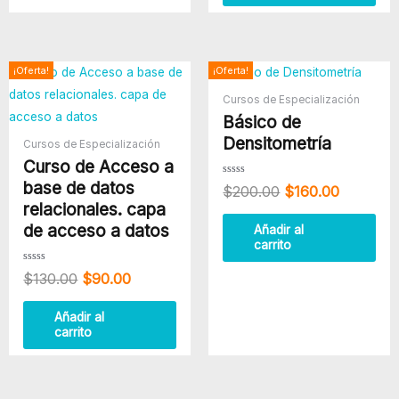
El
El
El
El
¡Oferta!
¡Oferta!
precio
precio
precio
precio
Cursos de Especialización
original
actual
original
actual
Básico de
era:
es:
era:
es:
$130.00.
$90.00.
$200.00.
$160.00.
Densitometría
Cursos de Especialización
Curso de Acceso a
base de datos
Valorado
$
200.00
$
160.00
con
0
relacionales. capa
de
5
de acceso a datos
Añadir al
carrito
Valorado
$
130.00
$
90.00
con
0
de
5
Añadir al
carrito