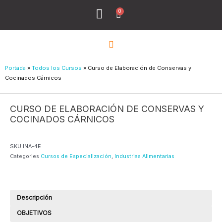
Ir
0
Menu
Cart
al
Todos los Cursos
¿Quiénes Sómos?
contenido
Portada
»
Todos los Cursos
»
Curso de Elaboración de Conservas y
Cocinados Cárnicos
CURSO DE ELABORACIÓN DE CONSERVAS Y
COCINADOS CÁRNICOS
SKU
INA-4E
Categories
Cursos de Especialización
,
Industrias Alimentarias
Descripción
OBJETIVOS