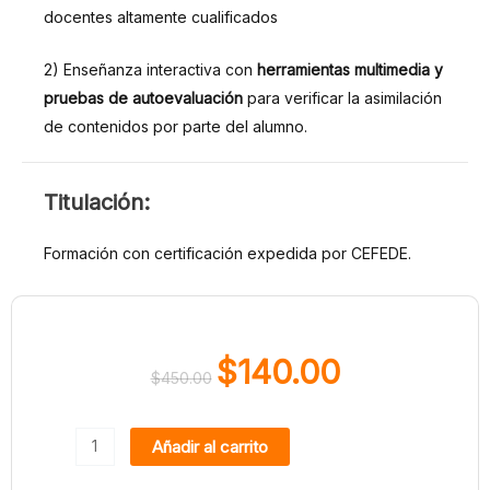
docentes altamente cualificados
2) Enseñanza interactiva con
herramientas multimedia y
pruebas de autoevaluación
para verificar la asimilación
de contenidos por parte del alumno.
TITULACIÓN:
Titulación:
Formación con certificación expedida por CEFEDE.
$
140.00
$
450.00
El
El
precio
precio
Curso
original
actual
Añadir al carrito
de
era:
es: