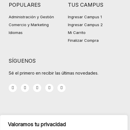
POPULARES
TUS CAMPUS
Administración y Gestión
Ingresar Campus 1
Comercio y Marketing
Ingresar Campus 2
Idiomas
Mi Carrito
Finalizar Compra
SÍGUENOS
Sé el primero en recibir las últimas novedades.
F
T
G
Y
I
a
w
o
o
n
c
i
o
u
s
e
t
g
t
t
b
t
l
u
a
o
e
e
b
g
o
r
-
e
r
k
p
a
-
l
m
INFORMACIÓN
f
u
Valoramos tu privacidad
s