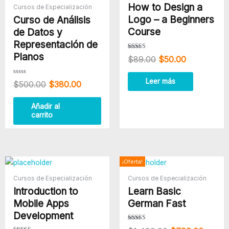
How to Design a
era:
es:
era:
es:
Cursos de Especialización
$500.00.
$380.00.
$89.00.
$50.00.
Logo – a Beginners
Curso de Análisis
Course
de Datos y
Representación de
Planos
Valorado
$
89.00
$
50.00
con
3.80
de 5
Valorado
Leer más
$
500.00
$
380.00
con
0
de
5
Añadir al
carrito
El
El
¡Oferta!
precio
precio
Cursos de Especialización
Cursos de Especialización
original
actual
Introduction to
Learn Basic
era:
es:
$1,499.00.
$799.
Mobile Apps
German Fast
Development
Valorado