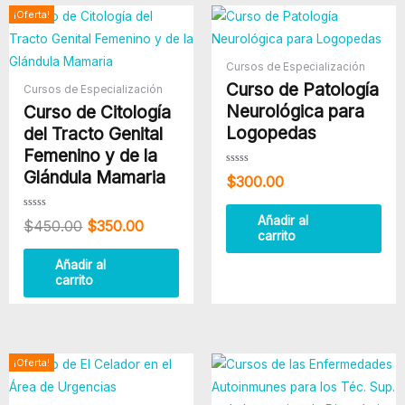
El
El
¡Oferta!
precio
precio
original
actual
era:
es:
Cursos de Especialización
$450.00.
$350.00.
Curso de Patología
Cursos de Especialización
Neurológica para
Curso de Citología
Logopedas
del Tracto Genital
Femenino y de la
Glándula Mamaria
Valorado
$
300.00
con
0
de
5
Valorado
Añadir al
$
450.00
$
350.00
con
carrito
0
de
5
Añadir al
carrito
El
El
¡Oferta!
precio
precio
original
actual