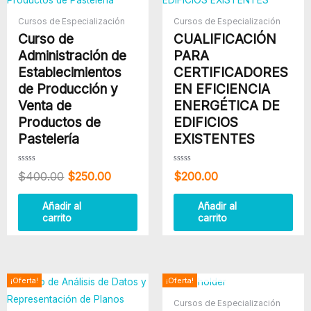
$400.00.
$250.00.
Cursos de Especialización
Cursos de Especialización
Curso de
CUALIFICACIÓN
Administración de
PARA
Establecimientos
CERTIFICADORES
de Producción y
EN EFICIENCIA
Venta de
ENERGÉTICA DE
Productos de
EDIFICIOS
Pastelería
EXISTENTES
Valorado
Valorado
$
400.00
$
250.00
$
200.00
con
con
0
0
de
de
5
5
Añadir al
Añadir al
carrito
carrito
AGOTADO
El
El
El
El
¡Oferta!
¡Oferta!
precio
precio
precio
precio
Cursos de Especialización
original
actual
original
actual