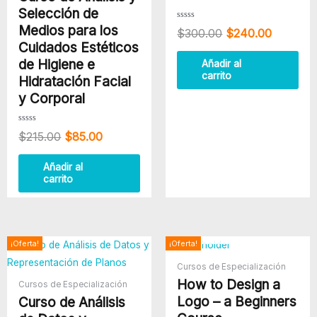
Selección de
Medios para los
Valorado
$
300.00
$
240.00
con
0
Cuidados Estéticos
de
5
de Higiene e
Añadir al
carrito
Hidratación Facial
y Corporal
Valorado
$
215.00
$
85.00
con
0
de
5
Añadir al
carrito
AGOTADO
El
El
El
El
¡Oferta!
¡Oferta!
precio
precio
precio
precio
Cursos de Especialización
original
actual
original
actual
How to Design a
era:
es:
era:
es:
Cursos de Especialización
$500.00.
$380.00.
$89.00.
$50.00.
Logo – a Beginners
Curso de Análisis