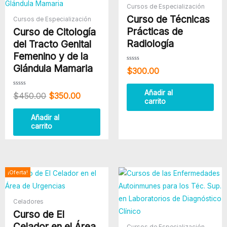
era:
es:
Cursos de Especialización
$450.00.
$350.00.
Curso de Técnicas
Cursos de Especialización
Prácticas de
Curso de Citología
Radiología
del Tracto Genital
Femenino y de la
Glándula Mamaria
Valorado
$
300.00
con
0
de
5
Valorado
Añadir al
$
450.00
$
350.00
con
carrito
0
de
5
Añadir al
carrito
El
El
¡Oferta!
precio
precio
original
actual
era:
es:
Celadores
$400.00.
$280.00.
Curso de El
Celador en el Área
Cursos de Especialización