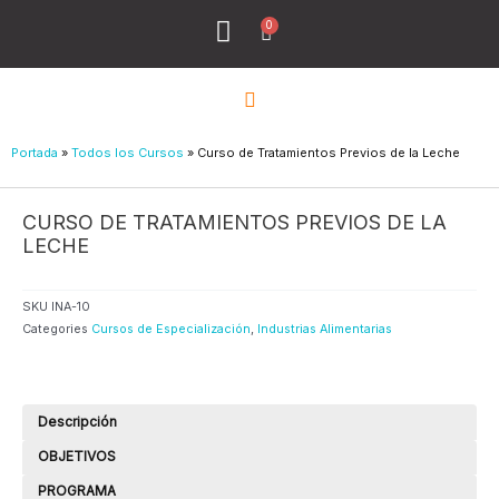
Ir
0
Menu
Cart
al
Todos los Cursos
¿Quiénes Sómos?
contenido
Portada
»
Todos los Cursos
»
Curso de Tratamientos Previos de la Leche
CURSO DE TRATAMIENTOS PREVIOS DE LA
LECHE
SKU
INA-10
Categories
Cursos de Especialización
,
Industrias Alimentarias
Descripción
OBJETIVOS
PROGRAMA