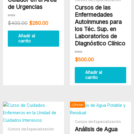
de Urgencias
Cursos de las
Enfermedades
Autoinmunes para
Valorado
$
400.00
$
280.00
con
0
los Téc. Sup. en
de
5
Laboratorios de
Añadir al
carrito
Diagnóstico Clínico
Valorado
$
500.00
con
0
de
5
Añadir al
carrito
El
El
¡Oferta!
precio
precio
original
actual
era:
es:
Cursos de Especialización
$360.00.
$240.00
Análisis de Agua
Cursos de Especialización