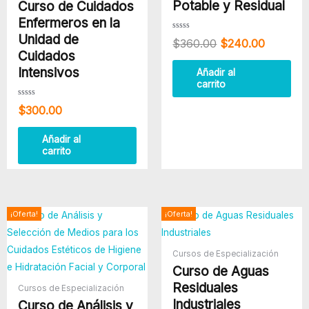
Potable y Residual
Curso de Cuidados
Enfermeros en la
Unidad de
Valorado
$
360.00
$
240.00
con
0
Cuidados
de
5
Intensivos
Añadir al
carrito
Valorado
$
300.00
con
0
de
5
Añadir al
carrito
El
El
El
El
¡Oferta!
¡Oferta!
precio
precio
precio
precio
original
actual
original
actual
era:
es:
era:
es:
Cursos de Especialización
$215.00.
$85.00.
$300.00.
$240.00
Curso de Aguas
Residuales
Cursos de Especialización
Industriales
Curso de Análisis y