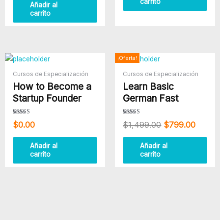
carrito
Añadir al
carrito
El
El
¡Oferta!
precio
precio
Cursos de Especialización
Cursos de Especialización
original
actual
How to Become a
Learn Basic
era:
es:
$1,499.00.
$799.
Startup Founder
German Fast
Valorado con
Valorado
$
0.00
$
1,499.00
$
799.00
5.00
con
de 5
4.00
de 5
Añadir al
Añadir al
carrito
carrito