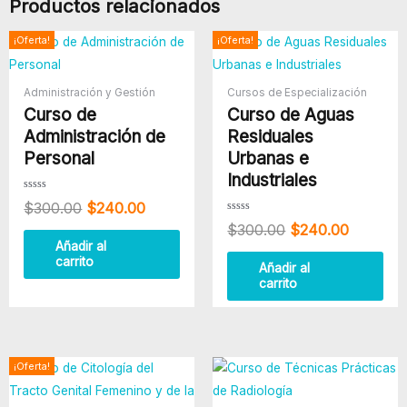
Productos relacionados
cantidad
El
El
El
El
¡Oferta!
¡Oferta!
precio
precio
precio
precio
original
actual
original
actual
era:
es:
era:
es:
Administración y Gestión
Cursos de Especialización
$300.00.
$240.00.
$300.00.
$240.00
Curso de
Curso de Aguas
Administración de
Residuales
Personal
Urbanas e
Industriales
Valorado
$
300.00
$
240.00
con
0
Valorado
$
300.00
$
240.00
de
con
5
0
Añadir al
de
carrito
5
Añadir al
carrito
El
El
¡Oferta!
precio
precio
original
actual