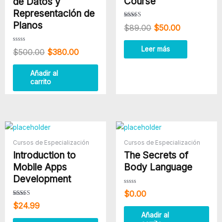
Course
de Datos y
Representación de
Planos
Valorado
$
89.00
$
50.00
con
3.80
de 5
Valorado
Leer más
$
500.00
$
380.00
con
0
de
5
Añadir al
carrito
Cursos de Especialización
Cursos de Especialización
Introduction to
The Secrets of
Mobile Apps
Body Language
Development
Valorado
$
0.00
con
0
Valorado
$
24.99
de
con
5
4.50
Añadir al
de 5