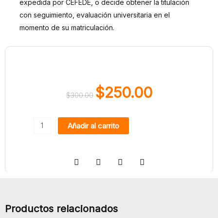
expedida por CEFEDE, o decide obtener la titulación
con seguimiento, evaluación universitaria en el
momento de su matriculación.
$
250.00
$
300.00
El
El
precio
precio
Curso
original
actual
Añadir al carrito
de
era:
es:
Análisis
$300.00.
$250.00.
y
Gestión
de
los
Productos relacionados
Instrumentos