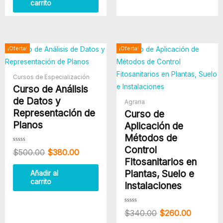
carrito
El
El
El
El
¡Oferta!
¡Oferta!
precio
precio
precio
precio
original
actual
original
actual
era:
es:
era:
es:
Cursos de Especialización
$500.00.
$380.00.
$340.00.
$260.00
Curso de Análisis
de Datos y
Agraria
Representación de
Curso de
Planos
Aplicación de
Métodos de
Control
Valorado
$
500.00
$
380.00
con
0
Fitosanitarios en
de
5
Plantas, Suelo e
Añadir al
carrito
Instalaciones
Valorado
$
340.00
$
260.00
con
0