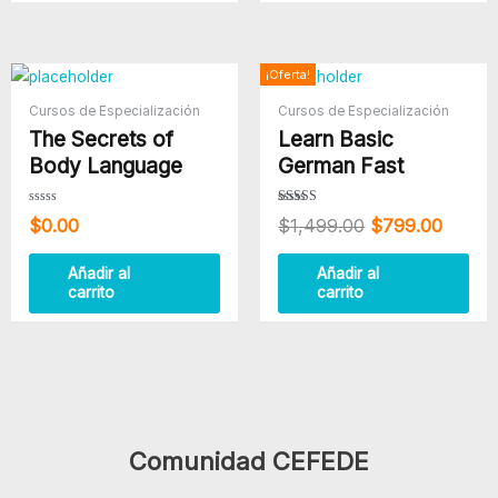
El
El
¡Oferta!
precio
precio
Cursos de Especialización
Cursos de Especialización
original
actual
The Secrets of
Learn Basic
era:
es:
$1,499.00.
$799.
Body Language
German Fast
Valorado
Valorado
$
0.00
$
1,499.00
$
799.00
con
con
0
4.00
de
de 5
5
Añadir al
Añadir al
carrito
carrito
Comunidad CEFEDE