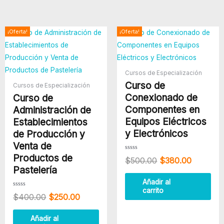
El
El
El
El
¡Oferta!
¡Oferta!
precio
precio
precio
precio
original
actual
original
actual
era:
es:
era:
es:
$400.00.
$250.00.
$500.00.
$380.00
Cursos de Especialización
Curso de
Cursos de Especialización
Conexionado de
Curso de
Componentes en
Administración de
Equipos Eléctricos
Establecimientos
y Electrónicos
de Producción y
Venta de
Productos de
Valorado
$
500.00
$
380.00
con
0
Pastelería
de
5
Añadir al
carrito
Valorado
$
400.00
$
250.00
con
0
de
5
Añadir al