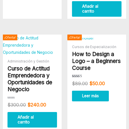
de
5
Añadir al
carrito
AGOTADO
El
El
El
El
¡Oferta!
¡Oferta!
precio
precio
precio
precio
Cursos de Especialización
original
actual
original
actual
How to Design a
era:
es:
era:
es:
$300.00.
$240.00.
$89.00.
$50.00.
Logo – a Beginners
Administración y Gestión
Course
Curso de Actitud
Emprendedora y
Oportunidades de
Valorado
$
89.00
$
50.00
con
3.80
Negocio
de 5
Leer más
Valorado
$
300.00
$
240.00
con
0
de
5
Añadir al
carrito