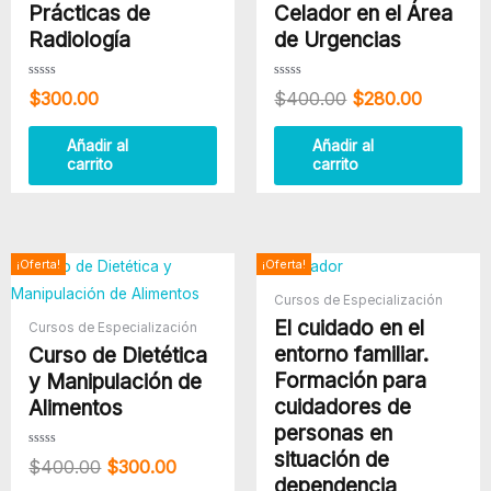
Prácticas de
Celador en el Área
Radiología
de Urgencias
Valorado
Valorado
$
300.00
$
400.00
$
280.00
con
con
0
0
de
de
5
5
Añadir al
Añadir al
carrito
carrito
El
El
El
El
¡Oferta!
¡Oferta!
precio
precio
precio
precio
Cursos de Especialización
original
actual
original
actual
El cuidado en el
era:
es:
era:
es:
Cursos de Especialización
$400.00.
$300.00.
$300.00.
$240.00
entorno familiar.
Curso de Dietética
Formación para
y Manipulación de
cuidadores de
Alimentos
personas en
situación de
Valorado
$
400.00
$
300.00
con
dependencia
0