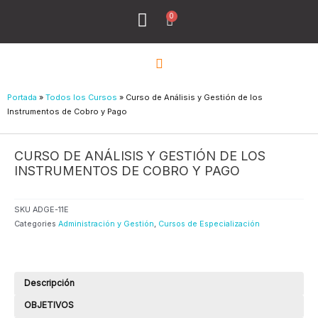
Ir
0
Menu
Cart
al
Todos los Cursos
¿Quiénes Sómos?
contenido
Portada
»
Todos los Cursos
»
Curso de Análisis y Gestión de los
Instrumentos de Cobro y Pago
CURSO DE ANÁLISIS Y GESTIÓN DE LOS
INSTRUMENTOS DE COBRO Y PAGO
SKU
ADGE-11E
Categories
Administración y Gestión
,
Cursos de Especialización
Descripción
OBJETIVOS