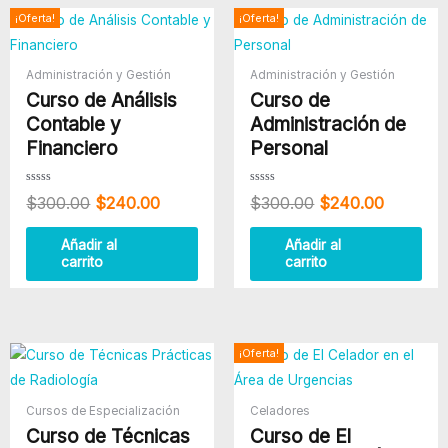
de
El
El
El
El
¡Oferta!
¡Oferta!
Cobro
precio
precio
precio
precio
y
original
actual
original
actual
era:
es:
era:
es:
Administración y Gestión
Administración y Gestión
Pago
$300.00.
$240.00.
$300.00.
$240.00
Curso de Análisis
Curso de
cantidad
Contable y
Administración de
Financiero
Personal
Valorado
Valorado
$
300.00
$
240.00
$
300.00
$
240.00
con
con
0
0
de
de
5
5
Añadir al
Añadir al
carrito
carrito
El
El
¡Oferta!
precio
precio
original
actual
era:
es:
Cursos de Especialización
Celadores
$400.00.
$280.00
Curso de Técnicas
Curso de El