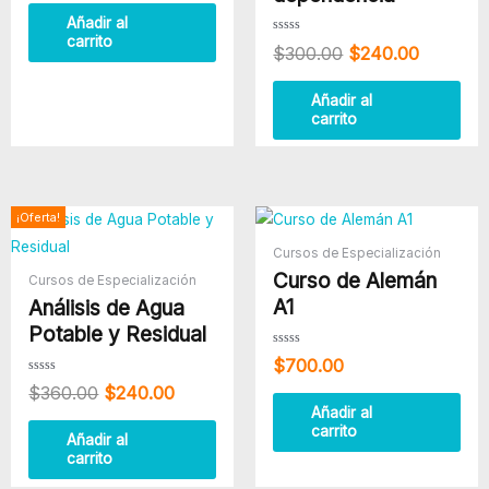
de
5
Añadir al
carrito
Valorado
$
300.00
$
240.00
con
0
de
5
Añadir al
carrito
El
El
¡Oferta!
precio
precio
Cursos de Especialización
original
actual
Curso de Alemán
era:
es:
Cursos de Especialización
$360.00.
$240.00.
A1
Análisis de Agua
Potable y Residual
Valorado
$
700.00
con
0
Valorado
$
360.00
$
240.00
de
con
5
0
Añadir al
de
carrito
5
Añadir al
carrito