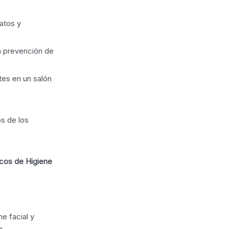
atos y
la prevención de
tes en un salón
os de los
icos de Higiene
ne facial y