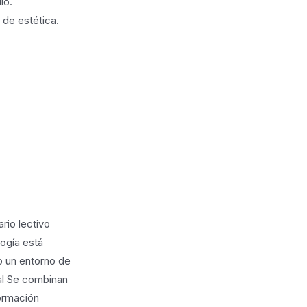
lo.
 de estética.
rio lectivo
ogía está
o un entorno de
ual Se combinan
formación