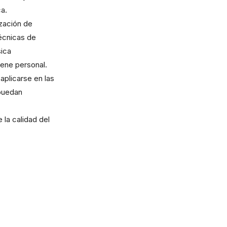
ca.
cantidad
ización de
técnicas de
sica
iene personal.
aplicarse en las
puedan
 la calidad del