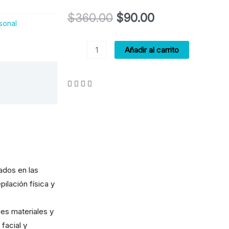
El
El
$
360.00
$
90.00
sonal
precio
precio
Curso
Añadir al carrito
original
actual
de
Cosméticos
era:
es:
y
$360.00.
$90.00.
Equipos
para
Los
Cuidados
Estéticos
ados en las
de
pilación física y
Higiene,
Depilación
les materiales y
y
facial y
Maquillaje