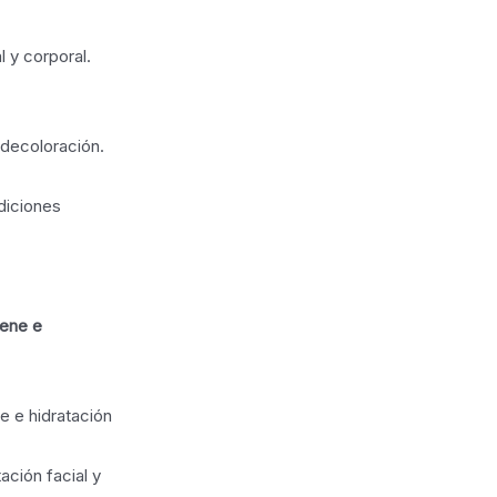
l y corporal.
 decoloración.
diciones
iene e
e e hidratación
ación facial y