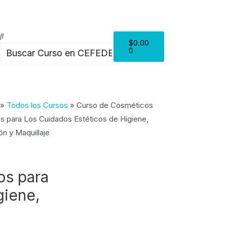
Cart
Search
Search
$
0.00
0
»
Todos los Cursos
»
Curso de Cosméticos
s para Los Cuidados Estéticos de Higiene,
ón y Maquillaje
os para
giene,