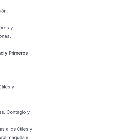
ión.
dores y
ones.
ad y Primeros
tiles y
es. Contagio y
s a los útiles y
ral maquillaje