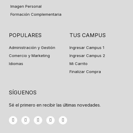
Imagen Personal
Formación Complementaria
POPULARES
TUS CAMPUS
Administración y Gestión
Ingresar Campus 1
Comercio y Marketing
Ingresar Campus 2
Idiomas
Mi Carrito
Finalizar Compra
SÍGUENOS
Sé el primero en recibir las últimas novedades.
F
T
G
Y
I
a
w
o
o
n
c
i
o
u
s
e
t
g
t
t