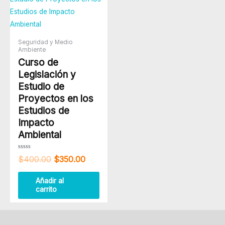
original
actual
era:
es:
$400.00.
$350.00.
Seguridad y Medio
Ambiente
Curso de
Legislación y
Estudio de
Proyectos en los
Estudios de
Impacto
Ambiental
Valorado
$
400.00
$
350.00
con
0
de
5
Añadir al
carrito