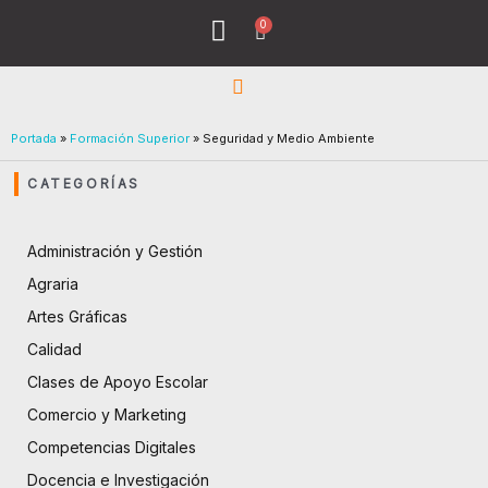
Ir
0
Menu
Cart
al
Todos los Cursos
¿Quiénes Sómos?
contenido
Portada
»
Formación Superior
»
Seguridad y Medio Ambiente
CATEGORÍAS
Administración y Gestión
Agraria
Artes Gráficas
Calidad
Clases de Apoyo Escolar
Comercio y Marketing
Competencias Digitales
Docencia e Investigación