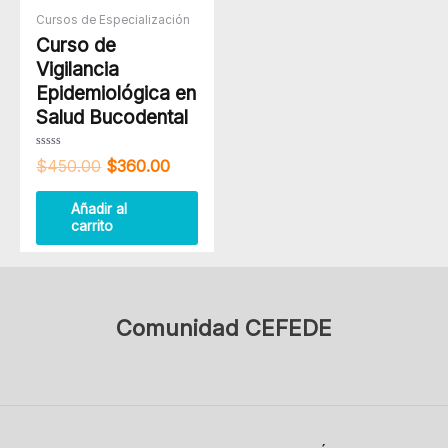
$450.00.
$360.00.
Cursos de Especialización
Curso de
Vigilancia
Epidemiológica en
Salud Bucodental
Valorado
$
450.00
$
360.00
con
0
de
5
Añadir al
carrito
Comunidad CEFEDE