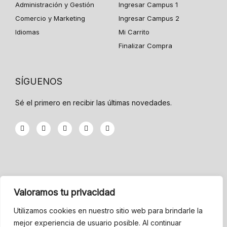
Administración y Gestión
Ingresar Campus 1
Comercio y Marketing
Ingresar Campus 2
Idiomas
Mi Carrito
Finalizar Compra
SÍGUENOS
Sé el primero en recibir las últimas novedades.
F
T
G
Y
I
a
w
o
o
n
c
i
o
u
s
e
t
g
t
t
b
t
l
u
a
o
e
e
b
g
o
r
-
e
r
k
p
a
-
l
m
INFORMACIÓN
f
u
Valoramos tu privacidad
s
-
Menu
g
Utilizamos cookies en nuestro sitio web para brindarle la
mejor experiencia de usuario posible. Al continuar
Condiciones de Venta