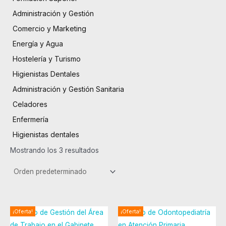
Administración y Gestión
Comercio y Marketing
Energía y Agua
Hostelería y Turismo
Higienistas Dentales
Administración y Gestión Sanitaria
Celadores
Enfermería
Higienistas dentales
Mostrando los 3 resultados
El
El
El
El
¡Oferta!
¡Oferta!
precio
precio
precio
precio