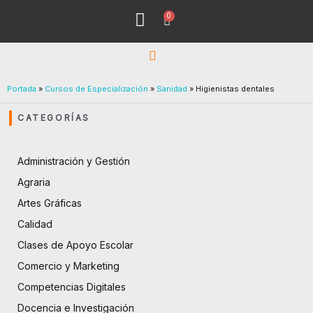
Ir
0
Menu
Cart
al
Todos los Cursos
¿Quiénes Sómos?
contenido
Portada
»
Cursos de Especialización
»
Sanidad
»
Higienistas dentales
CATEGORÍAS
Administración y Gestión
Agraria
Artes Gráficas
Calidad
Clases de Apoyo Escolar
Comercio y Marketing
Competencias Digitales
Docencia e Investigación