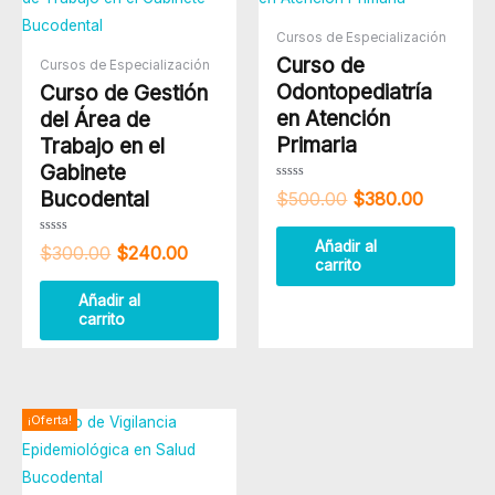
original
actual
original
actual
era:
es:
era:
es:
Cursos de Especialización
$300.00.
$240.00.
$500.00.
$380.00
Curso de
Cursos de Especialización
Odontopediatría
Curso de Gestión
en Atención
del Área de
Primaria
Trabajo en el
Gabinete
Valorado
Bucodental
$
500.00
$
380.00
con
0
de
5
Valorado
Añadir al
$
300.00
$
240.00
con
carrito
0
de
5
Añadir al
carrito
El
El
¡Oferta!
precio
precio
original
actual
era:
es: