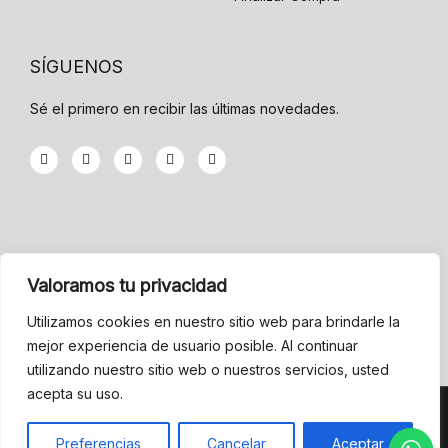
SÍGUENOS
Sé el primero en recibir las últimas novedades.
F
T
G
Y
I
a
w
o
o
n
c
i
o
u
s
e
t
g
t
t
b
t
l
u
a
o
e
e
b
g
o
r
-
e
r
k
p
a
-
l
m
INFORMACIÓN
f
u
Valoramos tu privacidad
s
-
Menu
g
Utilizamos cookies en nuestro sitio web para brindarle la
mejor experiencia de usuario posible. Al continuar
Condiciones de Venta
utilizando nuestro sitio web o nuestros servicios, usted
acepta su uso.
CEFEDE © Todos los derechos reservados.
Preferencias
Cancelar
Aceptar