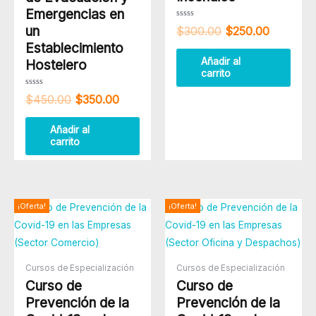
Emergencias en
Valorado
un
$
300.00
$
250.00
con
0
Establecimiento
de
5
Añadir al
Hostelero
carrito
Valorado
$
450.00
$
350.00
con
0
de
5
Añadir al
carrito
El
El
El
El
¡Oferta!
¡Oferta!
precio
precio
precio
precio
original
actual
original
actual
era:
es:
era:
es:
$100.00.
$50.00.
$100.00.
$50.00.
Cursos de Especialización
Cursos de Especialización
Curso de
Curso de
Prevención de la
Prevención de la