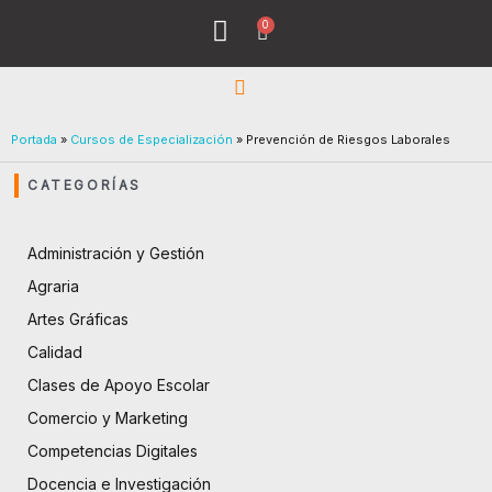
Ir
0
Menu
Cart
al
Todos los Cursos
¿Quiénes Sómos?
contenido
Portada
»
Cursos de Especialización
»
Prevención de Riesgos Laborales
CATEGORÍAS
Administración y Gestión
Agraria
Artes Gráficas
Calidad
Clases de Apoyo Escolar
Comercio y Marketing
Competencias Digitales
Docencia e Investigación