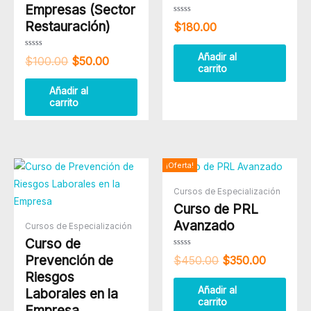
Empresas (Sector
Valorado
Restauración)
$
180.00
con
0
de
5
Valorado
Añadir al
$
100.00
$
50.00
con
carrito
0
de
5
Añadir al
carrito
El
El
¡Oferta!
precio
precio
original
actual
Cursos de Especialización
era:
es:
Curso de PRL
$450.00.
$350.00
Avanzado
Cursos de Especialización
Curso de
Valorado
Prevención de
$
450.00
$
350.00
con
0
Riesgos
de
5
Añadir al
Laborales en la
carrito
Empresa