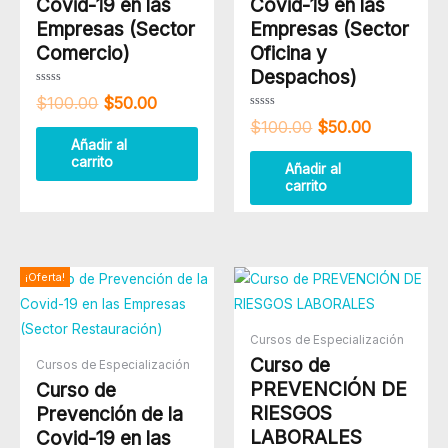
Covid-19 en las
Covid-19 en las
Empresas (Sector
Empresas (Sector
Comercio)
Oficina y
Despachos)
Valorado
$
100.00
$
50.00
con
0
Valorado
$
100.00
$
50.00
de
con
5
0
Añadir al
de
carrito
5
Añadir al
carrito
El
El
¡Oferta!
precio
precio
original
actual
era:
es:
Cursos de Especialización
$100.00.
$50.00.
Curso de
Cursos de Especialización
PREVENCIÓN DE
Curso de
RIESGOS
Prevención de la
LABORALES
Covid-19 en las