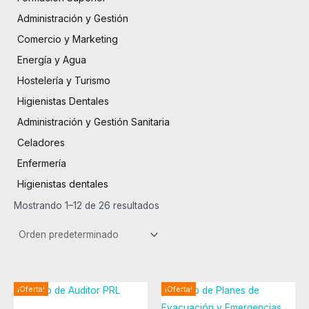
Administración y Gestión
Comercio y Marketing
Energía y Agua
Hostelería y Turismo
Higienistas Dentales
Administración y Gestión Sanitaria
Celadores
Enfermería
Higienistas dentales
Mostrando 1–12 de 26 resultados
El
El
El
El
¡Oferta!
¡Oferta!
precio
precio
precio
precio