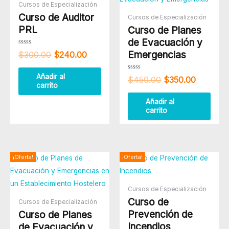
original
actual
original
actual
Cursos de Especialización
era:
es:
era:
es:
Curso de Auditor
Cursos de Especialización
$300.00.
$240.00.
$450.00.
$350.00
PRL
Curso de Planes
de Evacuación y
Valorado
Emergencias
$
300.00
$
240.00
con
0
de
5
Valorado
Añadir al
$
450.00
$
350.00
con
carrito
0
de
5
Añadir al
carrito
El
El
El
El
¡Oferta!
¡Oferta!
precio
precio
precio
precio
original
actual
original
actual
era:
es:
era:
es:
Cursos de Especialización
$450.00.
$350.00.
$300.00.
$250.00
Curso de
Cursos de Especialización
Prevención de
Curso de Planes
Incendios
de Evacuación y