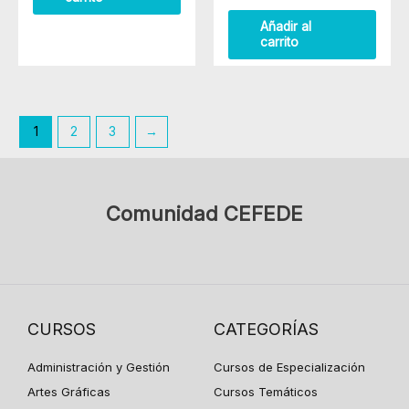
de
5
Añadir al
carrito
1
2
3
→
Comunidad CEFEDE
CURSOS
CATEGORÍAS
Administración y Gestión
Cursos de Especialización
Artes Gráficas
Cursos Temáticos