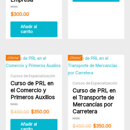
Valorado
$
300.00
con
0
de
5
Añadir al
carrito
El
El
El
El
¡Oferta!
¡Oferta!
precio
precio
precio
precio
original
actual
original
actual
era:
es:
era:
es:
Cursos de Especialización
$450.00.
$350.00.
$450.00.
$350.00
Curso de PRL en
Cursos de Especialización
el Comercio y
Curso de PRL en
Primeros Auxilios
el Transporte de
Mercancías por
Valorado
Carretera
$
450.00
$
350.00
con
0
de
5
Valorado
Añadir al
$
450.00
$
350.00
con
carrito
0