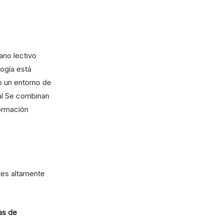
rio lectivo
ogía está
o un entorno de
ual Se combinan
formación
tes altamente
as de