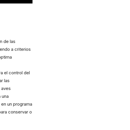
n de las
endo a criterios
óptima
a el control del
r las
e aves
n una
s en un programa
 para conservar o