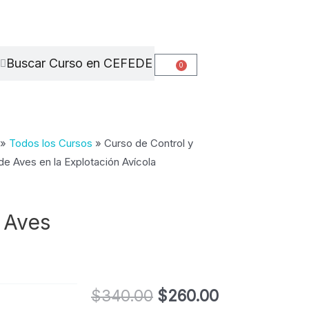
Search
Search
0
Cart
»
Todos los Cursos
»
Curso de Control y
e Aves en la Explotación Avícola
 Aves
El
El
$
340.00
$
260.00