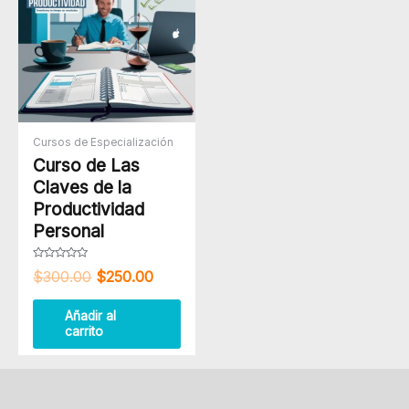
era:
es:
$300.00.
$250.00.
Cursos de Especialización
Curso de Las
Claves de la
Productividad
Personal
Valorado
$
300.00
$
250.00
con
0
de
5
Añadir al
carrito