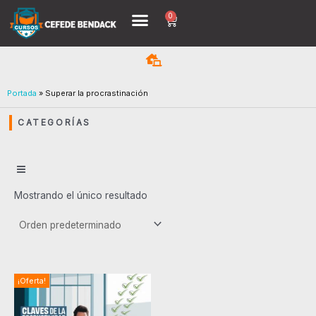
Ir
0
Menu
Cart
al
contenido
Portada
»
Superar la procrastinación
CATEGORÍAS
Mostrando el único resultado
El
El
¡Oferta!
precio
precio
original
actual