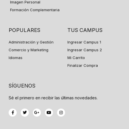
Imagen Personal
Formación Complementaria
POPULARES
TUS CAMPUS
Administración y Gestión
Ingresar Campus 1
Comercio y Marketing
Ingresar Campus 2
Idiomas
Mi Carrito
Finalizar Compra
SÍGUENOS
Sé el primero en recibir las últimas novedades.
F
T
G
Y
I
a
w
o
o
n
c
i
o
u
s
e
t
g
t
t
b
t
l
u
a