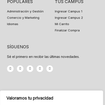
POPULARES
TUS CAMPUS
Administración y Gestión
Ingresar Campus 1
Comercio y Marketing
Ingresar Campus 2
Idiomas
Mi Carrito
Finalizar Compra
SÍGUENOS
Sé el primero en recibir las últimas novedades.
F
T
G
Y
I
a
w
o
o
n
c
i
o
u
s
e
t
g
t
t
b
t
l
u
a
o
e
e
b
g
o
r
-
e
r
k
p
a
-
l
m
INFORMACIÓN
f
u
Valoramos tu privacidad
s
-