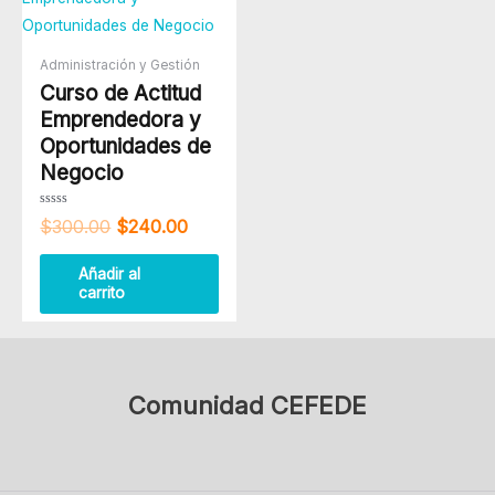
original
actual
era:
es:
$300.00.
$240.00.
Administración y Gestión
Curso de Actitud
Emprendedora y
Oportunidades de
Negocio
Valorado
$
300.00
$
240.00
con
0
de
5
Añadir al
carrito
Comunidad CEFEDE