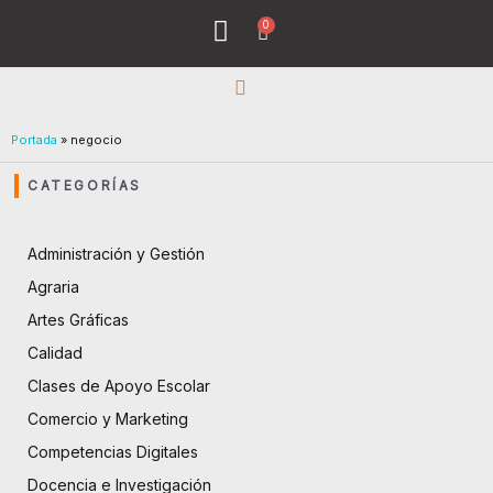
Ir
0
Menu
Cart
al
Todos los Cursos
¿Quiénes Sómos?
contenido
Portada
»
negocio
CATEGORÍAS
Administración y Gestión
Agraria
Artes Gráficas
Calidad
Clases de Apoyo Escolar
Comercio y Marketing
Competencias Digitales
Docencia e Investigación