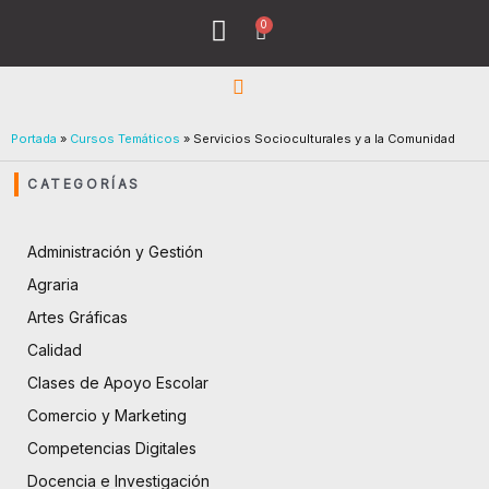
Ir
0
Menu
Cart
al
Todos los Cursos
¿Quiénes Sómos?
contenido
Portada
»
Cursos Temáticos
»
Servicios Socioculturales y a la Comunidad
CATEGORÍAS
Administración y Gestión
Agraria
Artes Gráficas
Calidad
Clases de Apoyo Escolar
Comercio y Marketing
Competencias Digitales
Docencia e Investigación