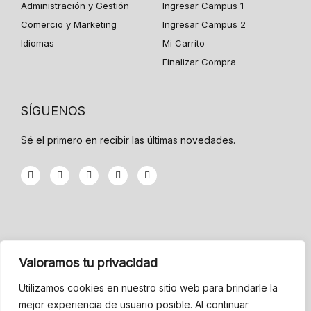
Administración y Gestión
Ingresar Campus 1
Comercio y Marketing
Ingresar Campus 2
Idiomas
Mi Carrito
Finalizar Compra
SÍGUENOS
Sé el primero en recibir las últimas novedades.
F
T
G
Y
I
a
w
o
o
n
c
i
o
u
s
e
t
g
t
t
b
t
l
u
a
o
e
e
b
g
o
r
-
e
r
k
p
a
-
l
m
INFORMACIÓN
f
u
Valoramos tu privacidad
s
-
Menu
g
Utilizamos cookies en nuestro sitio web para brindarle la
mejor experiencia de usuario posible. Al continuar
Condiciones de Venta