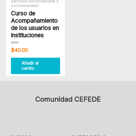
Servicios Socioculturales y
a la Comunidad
Curso de
Acompañamiento
de los usuarios en
instituciones
Valorado
$
40.00
con
0
de
5
Añadir al
carrito
Comunidad CEFEDE