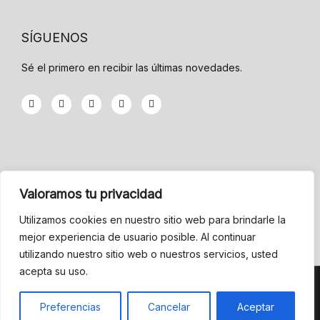
SÍGUENOS
Sé el primero en recibir las últimas novedades.
F
T
G
Y
I
a
w
o
o
n
c
i
o
u
s
e
t
g
t
t
b
t
l
u
a
o
e
e
b
g
o
r
-
e
r
k
p
a
-
l
m
INFORMACIÓN
f
u
Valoramos tu privacidad
s
-
Menu
g
Utilizamos cookies en nuestro sitio web para brindarle la
mejor experiencia de usuario posible. Al continuar
Condiciones de Venta
utilizando nuestro sitio web o nuestros servicios, usted
acepta su uso.
CEFEDE © Todos los derechos reservados.
Preferencias
Cancelar
Aceptar
Diseñado por ❤ Bendack Suite