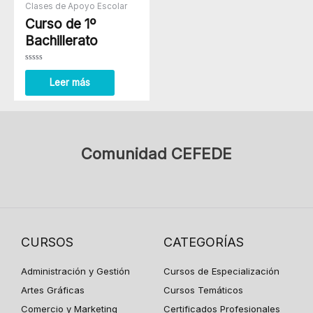
Clases de Apoyo Escolar
Curso de 1º
Bachillerato
Valorado
con
Leer más
0
de
5
Comunidad CEFEDE
CURSOS
CATEGORÍAS
Administración y Gestión
Cursos de Especialización
Artes Gráficas
Cursos Temáticos
Comercio y Marketing
Certificados Profesionales