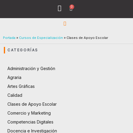
Ir
0
Menu
Cart
al
Todos los Cursos
¿Quiénes Sómos?
contenido
Portada
»
Cursos de Especialización
»
Clases de Apoyo Escolar
CATEGORÍAS
Administración y Gestión
Agraria
Artes Gráficas
Calidad
Clases de Apoyo Escolar
Comercio y Marketing
Competencias Digitales
Docencia e Investigación