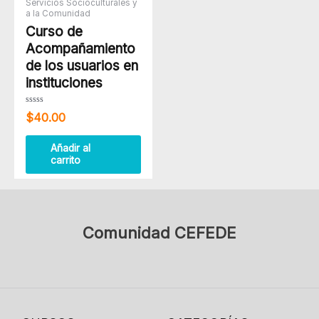
Servicios Socioculturales y
a la Comunidad
Curso de
Acompañamiento
de los usuarios en
instituciones
Valorado
$
40.00
con
0
de
5
Añadir al
carrito
Comunidad CEFEDE