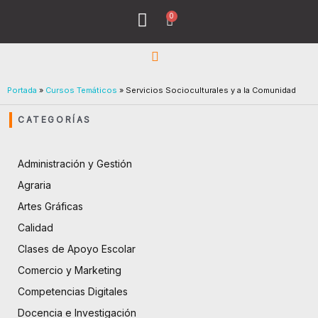
Ir
0
Menu
Cart
al
Todos los Cursos
¿Quiénes Sómos?
contenido
Portada
»
Cursos Temáticos
»
Servicios Socioculturales y a la Comunidad
CATEGORÍAS
Administración y Gestión
Agraria
Artes Gráficas
Calidad
Clases de Apoyo Escolar
Comercio y Marketing
Competencias Digitales
Docencia e Investigación