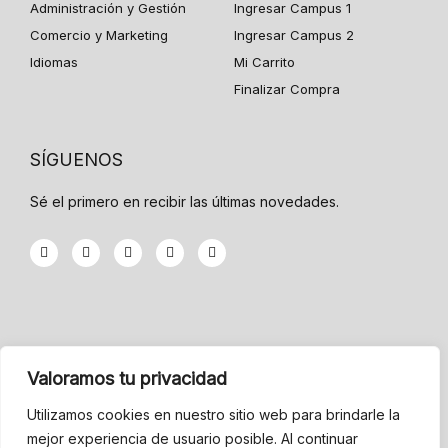
Administración y Gestión
Ingresar Campus 1
Comercio y Marketing
Ingresar Campus 2
Idiomas
Mi Carrito
Finalizar Compra
SÍGUENOS
Sé el primero en recibir las últimas novedades.
F
T
G
Y
I
a
w
o
o
n
c
i
o
u
s
e
t
g
t
t
b
t
l
u
a
o
e
e
b
g
o
r
-
e
r
k
p
a
-
l
m
INFORMACIÓN
f
u
Valoramos tu privacidad
s
-
Menu
g
Utilizamos cookies en nuestro sitio web para brindarle la
mejor experiencia de usuario posible. Al continuar
Condiciones de Venta