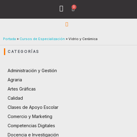
Ir
0
Menu
Cart
al
Todos los Cursos
¿Quiénes Sómos?
contenido
Portada
»
Cursos de Especialización
»
Vidrio y Cerámica
CATEGORÍAS
Administración y Gestión
Agraria
Artes Gráficas
Calidad
Clases de Apoyo Escolar
Comercio y Marketing
Competencias Digitales
Docencia e Investigación