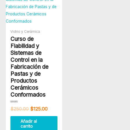
original
actual
era:
es:
$250.00.
$125.00.
Vidrio y Cerámica
Curso de
Fiabilidad y
Sistemas de
Control en la
Fabricación de
Pastas y de
Productos
Cerámicos
Conformados
Valorado
$
250.00
$
125.00
con
0
de
5
Añadir al
carrito