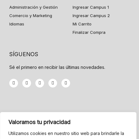
Administración y Gestión
Ingresar Campus 1
Comercio y Marketing
Ingresar Campus 2
Idiomas
Mi Carrito
Finalizar Compra
SÍGUENOS
Sé el primero en recibir las últimas novedades.
F
T
G
Y
I
a
w
o
o
n
c
i
o
u
s
e
t
g
t
t
b
t
l
u
a
o
e
e
b
g
o
r
-
e
r
k
p
a
-
l
m
INFORMACIÓN
f
u
Valoramos tu privacidad
s
-
Menu
g
Utilizamos cookies en nuestro sitio web para brindarle la