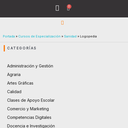
Ir
0
Menu
Cart
al
Todos los Cursos
¿Quiénes Sómos?
contenido
Portada
»
Cursos de Especialización
»
Sanidad
»
Logopedia
CATEGORÍAS
Administración y Gestión
Agraria
Artes Gráficas
Calidad
Clases de Apoyo Escolar
Comercio y Marketing
Competencias Digitales
Docencia e Investigación