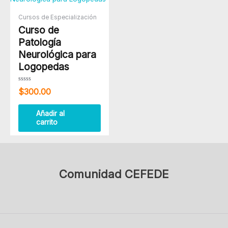
Cursos de Especialización
Curso de
Patología
Neurológica para
Logopedas
Valorado
$
300.00
con
0
de
5
Añadir al
carrito
Comunidad CEFEDE