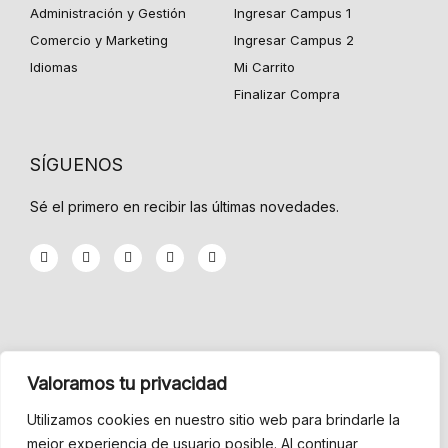
Administración y Gestión
Ingresar Campus 1
Comercio y Marketing
Ingresar Campus 2
Idiomas
Mi Carrito
Finalizar Compra
SÍGUENOS
Sé el primero en recibir las últimas novedades.
F
T
G
Y
I
a
w
o
o
n
c
i
o
u
s
e
t
g
t
t
b
t
l
u
a
o
e
e
b
g
o
r
-
e
r
k
p
a
-
l
m
INFORMACIÓN
f
u
Valoramos tu privacidad
s
-
Menu
g
Utilizamos cookies en nuestro sitio web para brindarle la
mejor experiencia de usuario posible. Al continuar
Condiciones de Venta