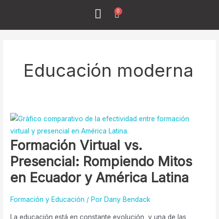
Ir
0
Menu
Cart
al
Todos los Cursos
¿Quiénes Sómos?
contenido
Educación moderna
Formación
Virtual
Formación Virtual vs.
vs.
Presencial:
Presencial: Rompiendo Mitos
Rompiendo
en Ecuador y América Latina
Mitos
en
Formación y Educación
/ Por
Dany Bendack
Ecuador
y
La educación está en constante evolución, y una de las