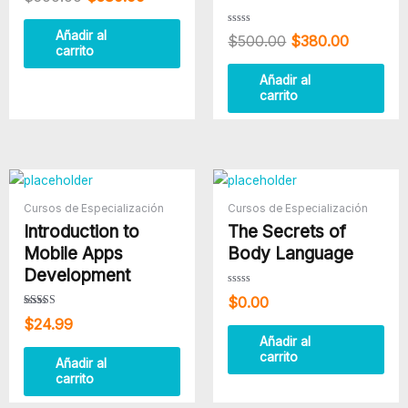
0
de
5
Valorado
Añadir al
$
500.00
$
380.00
con
carrito
0
de
5
Añadir al
carrito
Cursos de Especialización
Cursos de Especialización
Introduction to
The Secrets of
Mobile Apps
Body Language
Development
Valorado
$
0.00
con
0
Valorado
$
24.99
de
con
5
4.50
Añadir al
de 5
carrito
Añadir al
carrito