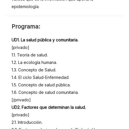
epidemiología.
PROGRAMA
Programa:
UD1. La salud pública y comunitaria.
[privado]
1.1. Teoría de salud.
1.2. La ecología humana.
1.3. Concepto de Salud.
1.4. El ciclo Salud-Enfermedad.
1.5. Concepto de salud pública.
1.6. Concepto de salud comunitaria.
[/privado]
UD2. Factores que determinan la salud.
[privado]
2.1. Introducción.