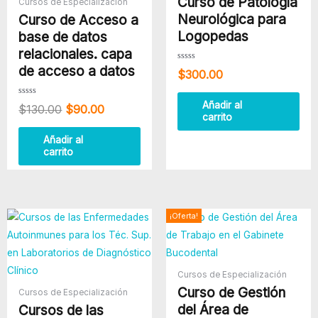
Curso de Patología
Cursos de Especialización
Neurológica para
Curso de Acceso a
Logopedas
base de datos
relacionales. capa
de acceso a datos
Valorado
$
300.00
con
0
de
5
Valorado
Añadir al
$
130.00
$
90.00
con
carrito
0
de
5
Añadir al
carrito
El
El
¡Oferta!
precio
precio
original
actual
era:
es:
$300.00.
$240.00
Cursos de Especialización
Curso de Gestión
Cursos de Especialización
del Área de
Cursos de las