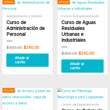
El
El
El
El
¡Oferta!
¡Oferta!
Enfermería
precio
precio
precio
precio
cantidad
original
actual
original
actual
era:
es:
era:
es:
Administración y Gestión
Cursos de Especialización
$300.00.
$240.00.
$300.00.
$240.00
Curso de
Curso de Aguas
Administración de
Residuales
Personal
Urbanas e
Industriales
Valorado
$
300.00
$
240.00
con
0
Valorado
$
300.00
$
240.00
de
con
5
0
Añadir al
de
carrito
5
Añadir al
carrito
El
El
¡Oferta!
precio
precio
original
actual
era:
es:
Cursos de Especialización
$130.00.
$90.00.