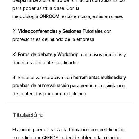
desplazarse a un centro de formación con aulas físicas
para poder asistir a clase. Con la
metodología
ONROOM
, estás en casa, estás en clase.
2)
Videoconferencias y Sesiones Tutoriales
con
profesionales del mundo de la empresa
3)
Foros de debate y Workshop
, con casos prácticos y
docentes altamente cualificados
4) Enseñanza interactiva con
herramientas multimedia y
pruebas de autoevaluación
para verificar la asimilación
de contenidos por parte del alumno.
TITULACIÓN:
Titulación:
El alumno puede realizar la formación con certificación
expedida por CEFEDE, o decide obtener la titulación