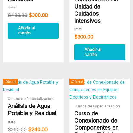
Unidad de
Cuidados
Valorado
$
400.00
$
300.00
con
0
Intensivos
de
5
Añadir al
carrito
Valorado
$
300.00
con
0
de
5
Añadir al
carrito
El
El
El
El
¡Oferta!
¡Oferta!
precio
precio
precio
precio
original
actual
original
actual
era:
es:
era:
es:
Cursos de Especialización
$360.00.
$240.00.
$500.00.
$380.00
Análisis de Agua
Cursos de Especialización
Potable y Residual
Curso de
Conexionado de
Componentes en
Valorado
$
360.00
$
240.00
con