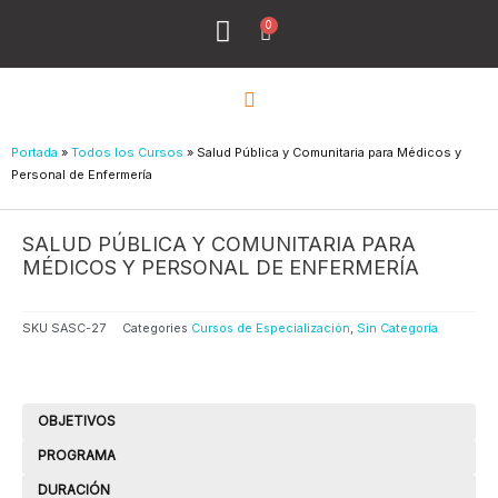
Ir
0
Menu
Cart
al
Todos los Cursos
¿Quiénes Sómos?
contenido
Portada
»
Todos los Cursos
»
Salud Pública y Comunitaria para Médicos y
Personal de Enfermería
SALUD PÚBLICA Y COMUNITARIA PARA
MÉDICOS Y PERSONAL DE ENFERMERÍA
SKU
SASC-27
Categories
Cursos de Especialización
,
Sin Categoría
OBJETIVOS
PROGRAMA
DURACIÓN