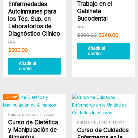
Trabajo en el
Enfermedades
Gabinete
Autoinmunes para
Bucodental
los Téc. Sup. en
Laboratorios de
Diagnóstico Clínico
Valorado
$
300.00
$
240.00
con
0
de
5
Valorado
Añadir al
$
500.00
con
carrito
0
de
5
Añadir al
carrito
El
El
¡Oferta!
precio
precio
original
actual
era:
es:
Cursos de Especialización
$400.00.
$300.00.
Curso de Dietética
Cursos de Especialización
y Manipulación de
Curso de Cuidados
Alimentos
Enfermeros en la