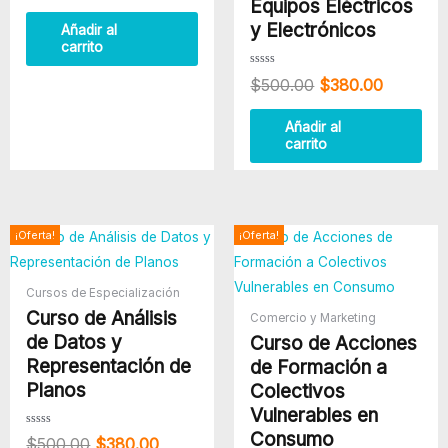
0
Equipos Eléctricos
de
5
y Electrónicos
Añadir al
carrito
Valorado
$
500.00
$
380.00
con
0
de
5
Añadir al
carrito
El
El
El
El
¡Oferta!
¡Oferta!
precio
precio
precio
precio
original
actual
original
actual
era:
es:
era:
es:
Cursos de Especialización
$500.00.
$380.00.
$500.00.
$380.00
Curso de Análisis
Comercio y Marketing
de Datos y
Curso de Acciones
Representación de
de Formación a
Planos
Colectivos
Vulnerables en
Consumo
Valorado
$
500.00
$
380.00
con