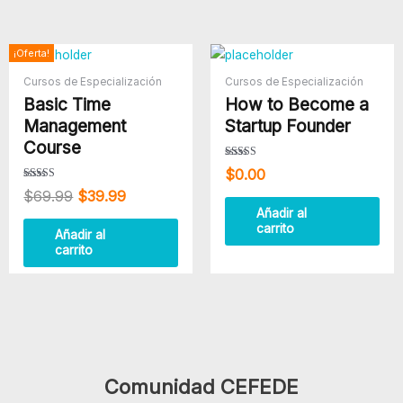
El
El
¡Oferta!
precio
precio
Cursos de Especialización
Cursos de Especialización
original
actual
Basic Time
How to Become a
era:
es:
$69.99.
$39.99.
Management
Startup Founder
Course
Valorado con
$
0.00
5.00
de 5
Valorado con
$
69.99
$
39.99
5.00
de 5
Añadir al
carrito
Añadir al
carrito
Comunidad CEFEDE