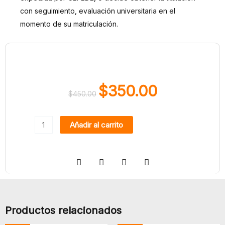
con seguimiento, evaluación universitaria en el
momento de su matriculación.
$
350.00
$
450.00
El
El
precio
precio
Salud
original
actual
Añadir al carrito
Pública
era:
es:
y
$450.00.
$350.00.
Comunitaria
para
Médicos
y
Productos relacionados
Personal
de