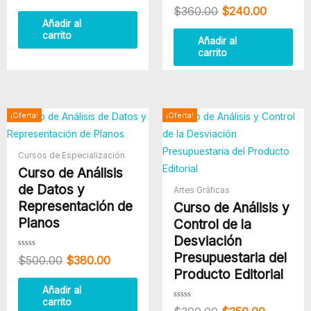
0
Valorado
$
360.00
$
240.00
de
con
5
0
Añadir al
de
carrito
5
Añadir al
carrito
El
El
El
El
¡Oferta!
¡Oferta!
precio
precio
precio
precio
original
actual
original
actual
era:
es:
era:
es:
Cursos de Especialización
$500.00.
$380.00.
$300.00.
$250.00
Curso de Análisis
de Datos y
Artes Gráficas
Representación de
Curso de Análisis y
Planos
Control de la
Desviación
Presupuestaria del
Valorado
$
500.00
$
380.00
con
0
Producto Editorial
de
5
Añadir al
carrito
Valorado