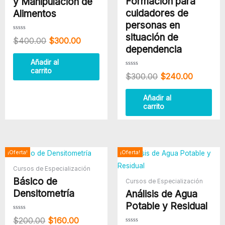
Formación para
y Manipulación de
cuidadores de
Alimentos
personas en
situación de
Valorado
$
400.00
$
300.00
con
dependencia
0
de
5
Añadir al
carrito
Valorado
$
300.00
$
240.00
con
0
de
5
Añadir al
carrito
El
El
El
El
¡Oferta!
¡Oferta!
precio
precio
precio
precio
Cursos de Especialización
original
actual
original
actual
Básico de
era:
es:
era:
es:
Cursos de Especialización
$200.00.
$160.00.
$360.00.
$240.00
Densitometría
Análisis de Agua
Potable y Residual
Valorado
$
200.00
$
160.00
con