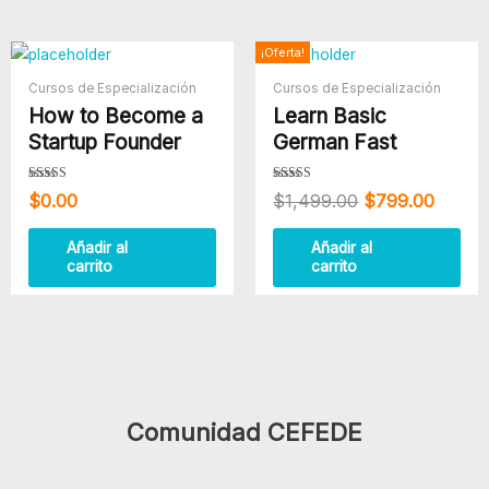
El
El
¡Oferta!
precio
precio
Cursos de Especialización
Cursos de Especialización
original
actual
How to Become a
Learn Basic
era:
es:
$1,499.00.
$799.
Startup Founder
German Fast
Valorado con
Valorado
$
0.00
$
1,499.00
$
799.00
5.00
con
de 5
4.00
de 5
Añadir al
Añadir al
carrito
carrito
Comunidad CEFEDE