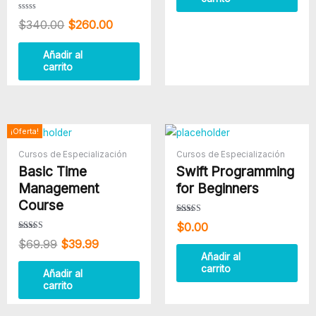
Valorado
$
340.00
$
260.00
con
0
de
5
Añadir al
carrito
El
El
¡Oferta!
precio
precio
Cursos de Especialización
Cursos de Especialización
original
actual
Basic Time
Swift Programming
era:
es:
$69.99.
$39.99.
Management
for Beginners
Course
Valorado
$
0.00
con
4.50
Valorado con
$
69.99
$
39.99
de 5
5.00
de 5
Añadir al
carrito
Añadir al
carrito