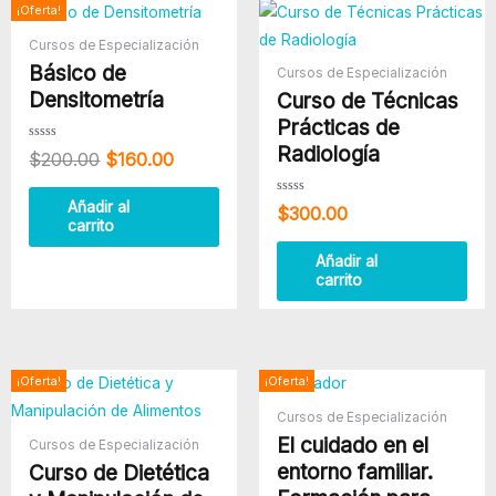
El
El
¡Oferta!
precio
precio
Cursos de Especialización
original
actual
Básico de
era:
es:
Cursos de Especialización
$200.00.
$160.00.
Densitometría
Curso de Técnicas
Prácticas de
Radiología
Valorado
$
200.00
$
160.00
con
0
de
5
Valorado
Añadir al
$
300.00
con
carrito
0
de
5
Añadir al
carrito
El
El
El
El
¡Oferta!
¡Oferta!
precio
precio
precio
precio
Cursos de Especialización
original
actual
original
actual
El cuidado en el
era:
es:
era:
es:
Cursos de Especialización
$400.00.
$300.00.
$300.00.
$240.00
entorno familiar.
Curso de Dietética