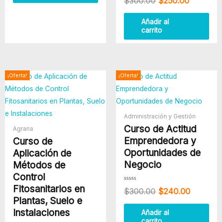
$
300.00
$
250.00
con
0
de
5
Añadir al
carrito
El
El
El
El
¡Oferta!
¡Oferta!
precio
precio
precio
precio
original
actual
original
actual
era:
es:
era:
es:
$340.00.
$260.00.
$300.00.
$240.00
Administración y Gestión
Curso de Actitud
Agraria
Emprendedora y
Curso de
Oportunidades de
Aplicación de
Negocio
Métodos de
Control
Fitosanitarios en
Valorado
$
300.00
$
240.00
con
0
Plantas, Suelo e
de
5
Instalaciones
Añadir al
carrito