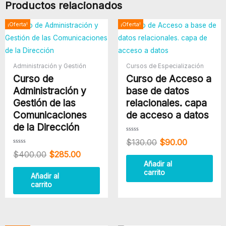
Productos relacionados
Media
en
El
El
El
El
¡Oferta!
¡Oferta!
la
precio
precio
precio
precio
Campaña
original
actual
original
actual
era:
es:
era:
es:
del
$400.00.
$285.00.
$130.00.
$90.00.
Administración y Gestión
Cursos de Especialización
Líder
Curso de
Curso de Acceso a
cantidad
Administración y
base de datos
Gestión de las
relacionales. capa
Comunicaciones
de acceso a datos
de la Dirección
Valorado
$
130.00
$
90.00
con
0
Valorado
$
400.00
$
285.00
de
con
5
0
Añadir al
de
carrito
5
Añadir al
carrito