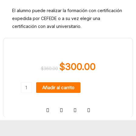
El alumno puede realizar la formación con certificación
expedida por CEFEDE o a su vez elegir una
certificación con aval universitario.
$
300.00
$
360.00
El
El
precio
precio
Curso
original
actual
Añadir al carrito
de:
era:
es:
La
$360.00.
$300.00.
Influencia
de
los
Mass