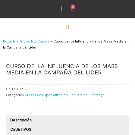
Ir
0
Menu
Cart
al
Todos los Cursos
¿Quiénes Sómos?
contenido
Portada
»
Todos los Cursos
»
Curso de: La Influencia de los Mass Media en
la Campaña del Líder
CURSO DE: LA INFLUENCIA DE LOS MASS
MEDIA EN LA CAMPAÑA DEL LÍDER
SKU
HADP-2E-1
Categories
Cursos de Especialización
,
Escuela de Liderazgo
Descripción
OBJETIVOS