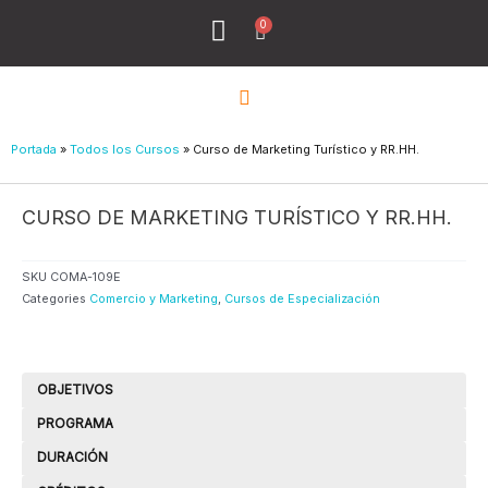
Ir
0
Menu
Cart
al
Todos los Cursos
¿Quiénes Sómos?
contenido
Portada
»
Todos los Cursos
»
Curso de Marketing Turístico y RR.HH.
CURSO DE MARKETING TURÍSTICO Y RR.HH.
SKU
COMA-109E
Categories
Comercio y Marketing
,
Cursos de Especialización
OBJETIVOS
PROGRAMA
DURACIÓN