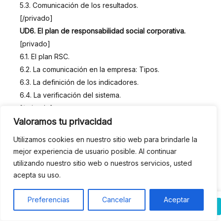
5.3. Comunicación de los resultados.
[/privado]
UD6. El plan de responsabilidad social corporativa.
[privado]
6.1. El plan RSC.
6.2. La comunicación en la empresa: Tipos.
6.3. La definición de los indicadores.
6.4. La verificación del sistema.
[/privado]
Valoramos tu privacidad
Estratégia de Marketing Digital
Utilizamos cookies en nuestro sitio web para brindarle la
UD1.Introducción al marketing digital en la empresa
mejor experiencia de usuario posible. Al continuar
[privado]
utilizando nuestro sitio web o nuestros servicios, usted
1. Conceptualización del Marketing Digital
acepta su uso.
1.1 Características del marketing digital
2. Formas de Marketing en Internet
Curso
Preferencias
Cancelar
Aceptar
Añadir al carrito
2.1 Marketing OnetoOne
de