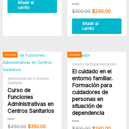
5
Añadir al
carrito
Valorado
$
300.00
$
240.00
con
0
de
5
Añadir al
carrito
El
El
El
El
¡Oferta!
¡Oferta!
precio
precio
precio
precio
Cursos de Especialización
original
actual
original
actual
El cuidado en el
era:
es:
era:
es:
$450.00.
$350.00.
$300.00.
$240.00
entorno familiar.
Administración y Gestión
Sanitaria
Formación para
Curso de
cuidadores de
Funciones
personas en
Administrativas en
situación de
Centros Sanitarios
dependencia
Valorado
$
450.00
$
350.00
Valorado
con
$
300.00
$
240.00