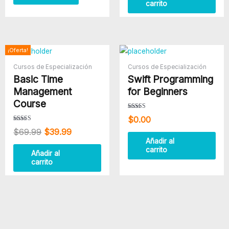
carrito
El
El
¡Oferta!
precio
precio
Cursos de Especialización
Cursos de Especialización
original
actual
Basic Time
Swift Programming
era:
es:
$69.99.
$39.99.
Management
for Beginners
Course
Valorado
$
0.00
con
4.50
Valorado con
$
69.99
$
39.99
de 5
5.00
de 5
Añadir al
carrito
Añadir al
carrito