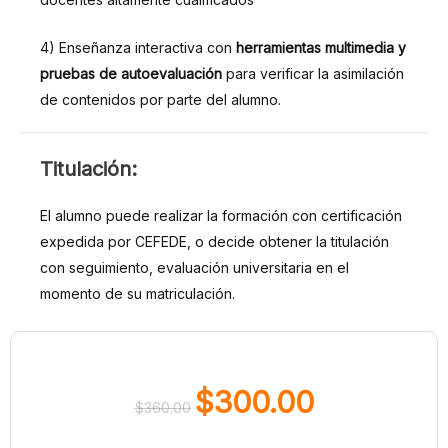
4) Enseñanza interactiva con
herramientas multimedia y
pruebas de autoevaluación
para verificar la asimilación
de contenidos por parte del alumno.
TITULACIÓN:
Titulación:
El alumno puede realizar la formación con certificación
expedida por CEFEDE, o decide obtener la titulación
con seguimiento, evaluación universitaria en el
momento de su matriculación.
$
300.00
$
360.00
El
El
precio
precio