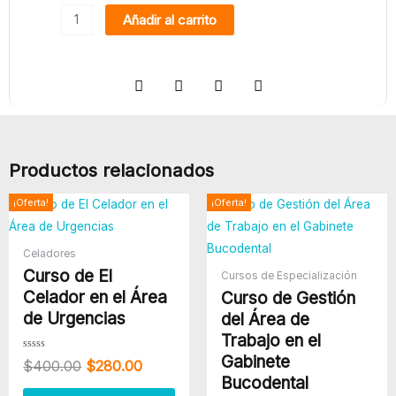
Curso
original
actual
Añadir al carrito
de
era:
es:
Manipulación
$360.00.
$300.00.
de
Cargas
con
Carretillas
Productos relacionados
Elevadoras
cantidad
El
El
El
El
¡Oferta!
¡Oferta!
precio
precio
precio
precio
original
actual
original
actual
era:
es:
era:
es:
Celadores
$400.00.
$280.00.
$300.00.
$240.00
Curso de El
Cursos de Especialización
Celador en el Área
Curso de Gestión
de Urgencias
del Área de
Trabajo en el
Gabinete
Valorado
$
400.00
$
280.00
con
0
Bucodental
de