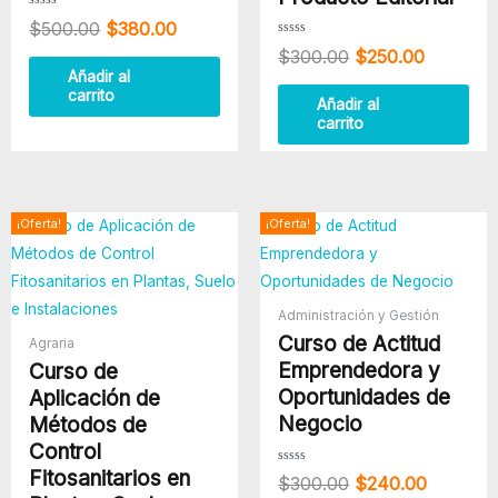
Valorado
$
500.00
$
380.00
con
0
Valorado
$
300.00
$
250.00
de
con
5
0
Añadir al
de
carrito
5
Añadir al
carrito
El
El
El
El
¡Oferta!
¡Oferta!
precio
precio
precio
precio
original
actual
original
actual
era:
es:
era:
es:
$340.00.
$260.00.
$300.00.
$240.00
Administración y Gestión
Curso de Actitud
Agraria
Emprendedora y
Curso de
Oportunidades de
Aplicación de
Negocio
Métodos de
Control
Fitosanitarios en
Valorado
$
300.00
$
240.00
con