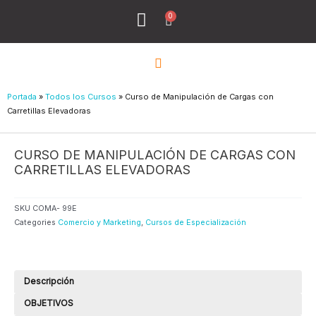
Ir
0
Menu
Cart
al
Todos los Cursos
¿Quiénes Sómos?
contenido
Portada
»
Todos los Cursos
»
Curso de Manipulación de Cargas con
Carretillas Elevadoras
CURSO DE MANIPULACIÓN DE CARGAS CON
CARRETILLAS ELEVADORAS
SKU
COMA- 99E
Categories
Comercio y Marketing
,
Cursos de Especialización
Descripción
OBJETIVOS