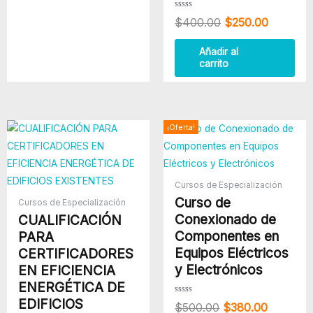
Valorado
$
400.00
$
250.00
con
0
de
5
Añadir al
carrito
El
El
¡Oferta!
precio
precio
original
actual
era:
es:
$500.00.
$380.00
Cursos de Especialización
Curso de
Cursos de Especialización
Conexionado de
CUALIFICACIÓN
Componentes en
PARA
Equipos Eléctricos
CERTIFICADORES
y Electrónicos
EN EFICIENCIA
ENERGÉTICA DE
EDIFICIOS
Valorado
$
500.00
$
380.00
con