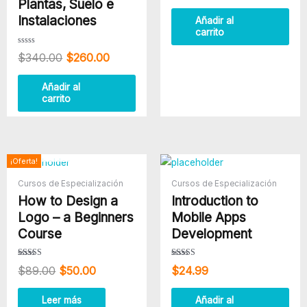
0
Plantas, Suelo e
de
5
Instalaciones
Añadir al
carrito
Valorado
$
340.00
$
260.00
con
0
de
5
Añadir al
carrito
AGOTADO
El
El
¡Oferta!
precio
precio
Cursos de Especialización
Cursos de Especialización
original
actual
How to Design a
Introduction to
era:
es:
$89.00.
$50.00.
Logo – a Beginners
Mobile Apps
Course
Development
Valorado
Valorado
$
89.00
$
50.00
$
24.99
con
con
3.80
4.50
de 5
de 5
Leer más
Añadir al