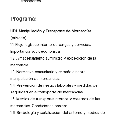
transportes.
PROGRAMA
Programa:
UD1. Manipulación y Transporte de Mercancías.
[privado]
1.1. Flujo logístico interno de cargas y servicios.
Importancia socioeconómica.
1.2. Almacenamiento suministro y expedición de la
mercancía.
1.3. Normativa comunitaria y española sobre
manipulación de mercancías.
1.4. Prevención de riesgos laborales y medidas de
seguridad en el transporte de mercancías.
1.5. Medios de transporte internos y externos de las
mercancías. Condiciones básicas.
1.6. Simbología y señalización del entorno y medios de