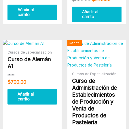
con
0
0
de
de
5
Añadir al
5
Añadir al
carrito
carrito
El
El
¡Oferta!
precio
precio
Cursos de Especialización
original
actual
Curso de Alemán
era:
es:
$400.00.
$250.00
A1
Cursos de Especialización
Valorado
Curso de
$
700.00
con
0
Administración de
de
5
Establecimientos
Añadir al
carrito
de Producción y
Venta de
Productos de
Pastelería