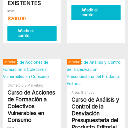
0
EXISTENTES
de
5
Añadir al
carrito
Valorado
$
200.00
con
0
de
5
Añadir al
carrito
El
El
El
El
¡Oferta!
¡Oferta!
precio
precio
precio
precio
original
actual
original
actual
era:
es:
era:
es:
$500.00.
$380.00.
$300.00.
$250.00
Comercio y Marketing
Curso de Acciones
Artes Gráficas
de Formación a
Curso de Análisis y
Colectivos
Control de la
Vulnerables en
Desviación
Consumo
Presupuestaria del
Producto Editorial