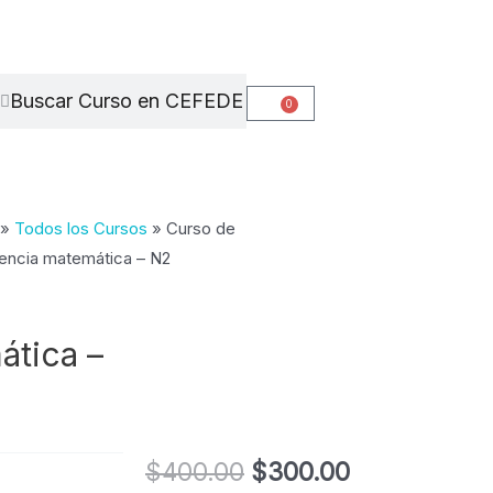
Search
Search
0
Cart
»
Todos los Cursos
»
Curso de
ncia matemática – N2
tica –
El
El
$
400.00
$
300.00