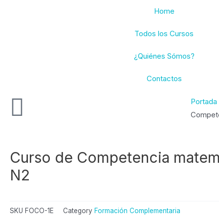
Ir
Home
al
contenido
Todos los Cursos
¿Quiénes Sómos?
Contactos
Portada
Compete
Curso de Competencia matemá
N2
SKU
FOCO-1E
Category
Formación Complementaria