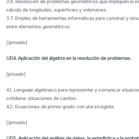
3.6. Resolución de problemas geométricos que impliquen la es
cálculo de longitudes, superficies y volúmenes.
3.7. Empleo de herramientas informáticas para construir y simu
entre elementos geométricos.
[/privado]
UD4. Aplicación del álgebra en la resolución de problemas.
[privado]
4.1. Lenguaje algebraico para representar y comunicar situacio
cotidiana: situaciones de cambio.
4.2. Ecuaciones de primer grado con una incógnita.
[/privado]
UD5. Aplicación del análisis de datos, la estadística y la probab