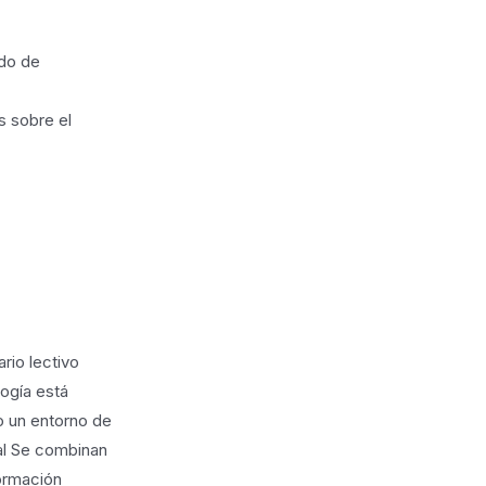
ado de
s sobre el
rio lectivo
ogía está
o un entorno de
ual Se combinan
formación