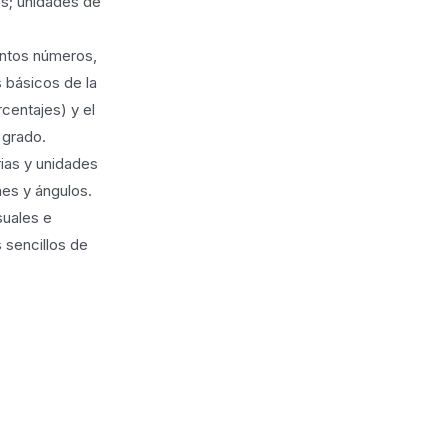
os; unidades de
intos números,
 básicos de la
centajes) y el
 grado.
ias y unidades
nes y ángulos.
suales e
 sencillos de