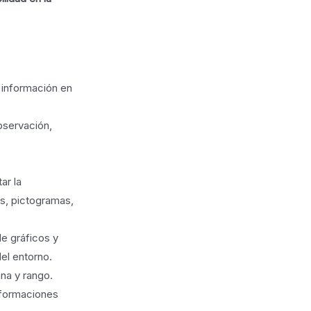
 información en
bservación,
ar la
as, pictogramas,
de gráficos y
el entorno.
na y rango.
informaciones