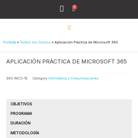
Ir
0
Menu
Cart
al
Todos los Cursos
¿Quiénes Sómos?
contenido
Portada
»
Todos los Cursos
»
Aplicación Práctica de Microsoft 365
APLICACIÓN PRÁCTICA DE MICROSOFT 365
SKU
INCO-1E
Category
Informática y Comunicaciones
OBJETIVOS
PROGRAMA
DURACIÓN
METODOLOGÍA