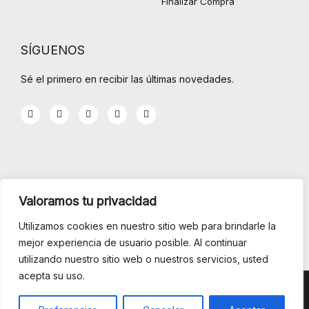
Finalizar Compra
SÍGUENOS
Sé el primero en recibir las últimas novedades.
F
T
G
Y
I
a
w
o
o
n
c
i
o
u
s
e
t
g
t
t
b
t
l
u
a
o
e
e
b
g
o
r
-
e
r
k
p
a
-
l
m
INFORMACIÓN
f
u
Valoramos tu privacidad
s
-
Menu
g
Utilizamos cookies en nuestro sitio web para brindarle la
mejor experiencia de usuario posible. Al continuar
Condiciones de Venta
utilizando nuestro sitio web o nuestros servicios, usted
acepta su uso.
CEFEDE © Todos los derechos reservados.