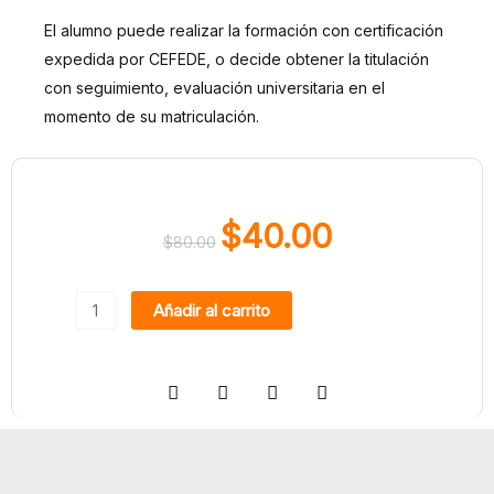
El alumno puede realizar la formación con certificación
expedida por CEFEDE, o decide obtener la titulación
con seguimiento, evaluación universitaria en el
momento de su matriculación.
$
40.00
$
80.00
El
El
precio
precio
Aplicación
original
actual
Añadir al carrito
Práctica
era:
es:
de
$80.00.
$40.00.
Microsoft
365
cantidad